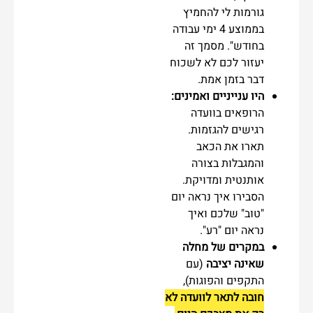
גורמות לי להחמיץ
בממוצע 4 ימי עבודה
בחודש". מסמך זה
יעזור לכם לא לשכוח
דבר בזמן אמת.
היו ענייניים ואמינים:
הרופאים בוועדה
רגישים להגזמות.
תארו את הכאב
והמגבלות בצורה
אותנטית ומדויקת.
הסבירו איך נראה יום
"טוב" שלכם ואיך
נראה יום "רע".
במקרים של מחלה
שאינה יציבה
(עם
התקפים והפוגות),
חובה לתאר לוועדה לא