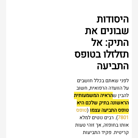
היסודות
שבונים את
התיק: אל
תזלזלו בטופס
התביעה
לפני שאתם בכלל חושבים
על הוועדה הרפואית, חשוב
להבין ש
הראיה המשמעותית
הראשונה בתיק שלכם היא
טופס התביעה עצמו
(
טופס
7801
). רבים נוטים למלא
אותו בחופזה, אך זוהי טעות
קריטית. פקיד התביעות