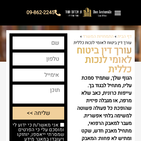
09-862-2245
צור קשר
איך נוכל לעזור?
אודות המשרד
הצלחות המשרד
דף הבית
»
התמחויות המשרד
»
עורך דין ביטוח לאומי לנכות כללית
עורך דין ביטוח
לאומי לנכות
כללית
הגוף שלך, שתמיד סמכת
עליו, מתחיל לבגוד בך.
עייפות כרונית, כאב שלא
מרפה, או מגבלה פיזית
שהופכת כל פעולה פשוטה
שליחה >>
למשימה בלתי אפשרית.
מעבר למאבק הרפואי,
אני מאשר/ת כי ידוע לי
ומוסכם עלי כי הפרטים
מתחיל מאבק חדש, שקט
שמסרתי ייאספו, יוחזקו
ומתיש לא פחות: המאבק
ויעובדו במאגר מידע