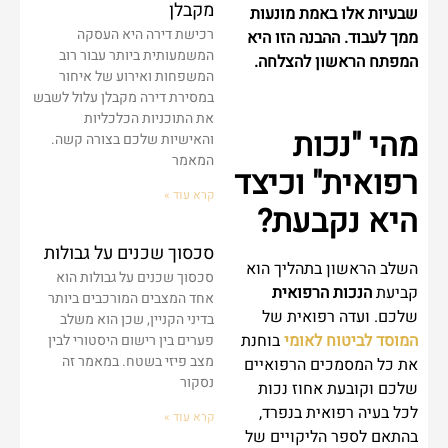
מקבלן
שבעיות אלו באמת מונעות
רכישת דירה היא העסקה
ממך לעבוד. ההבנה הזו היא
המשמעותית ביותר עבור רוב
המפתח הראשון להצלחה.
המשפחות ואירוע של איחור
במסירת דירה מקבלן עלול לשבש
את התוכניות הכלכליות
מהי "נכות
והאישיות שלכם בצורה קשה.
המאמר
רפואית" וכיצד
קרא עוד »
היא נקבעת?
סכסוך שכנים על גבולות
השלב הראשון בתהליך הוא
סכסוך שכנים על גבולות הוא
קביעת
הנכות הרפואית
אחד המצבים המורכבים ביותר
שלכם. ועדה רפואית של
בדיני הקניין, שכן הוא משלב
המוסד לביטוח לאומי
בוחנת
פערים בין רישום היסטורי לבין
מצב פיזי בשטח. במאמר זה
את כל המסמכים הרפואיים
נסקור
שלכם וקובעת אחוז נכות
לכל בעיה רפואית בנפרד,
קרא עוד »
בהתאם לספר הליקויים של