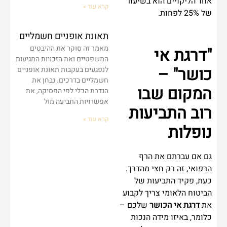
אחד הליקויים הוא בשיעור
קרא עוד »
של 25% לפחות.
תאונת אופניים חשמליים
מאמר זה סוקר את ההיבטים
"דרגת אי
המשפטיים ואת הזכויות המגיעות
כושר" –
לנפגעים בעקבות תאונת אופניים
חשמליים בדרכים. נבחן את
המקום שבו
הגדרת הכלי לפי הפסיקה, את
אפשרויות התביעה מול
רוב התביעות
קרא עוד »
נופלות
גם אם עברתם את הרף
הרפואי, זה רק חצי מהדרך.
כעת, פקיד התביעות של
הביטוח הלאומי צריך לקבוע
את
דרגת אי הכושר
שלכם –
כלומר, באיזו מידה הנכות