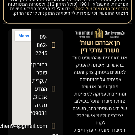
הפרטיות, התשמ"א–1981 (כולל תיקון 13), ולמטרות המפורטות
במדיניות הפרטיות של האתר
. ידוע לי כי מסירת המידע נעשית
מרצוני החופשי, וכי עומדות לי הזכויות המוקנות לי לפי החוק.
09-
חן אברהם ושות׳
862-
משרד עורכי דין
2245
אנו מאמינים שהמשפט נועד
רחוב קרל
בראש ובראשונה להעניק
לאנשים ביטחון, צדק והגנה
פופר
אמיתית על זכויותיהם.
7,קרית
מתוך גישה אנושית
המדע
ומחוייבות עמוקה למצוינות,
אגם 3,
צוות המשרד פועל בשילוב
נתניה
של ידע משפטי רחב, חשיבה
4209031
יצירתית וליווי אישי לכל
לקוח.
chen94@gmail.com
המשרד מעניק ייעוץ וייצוג