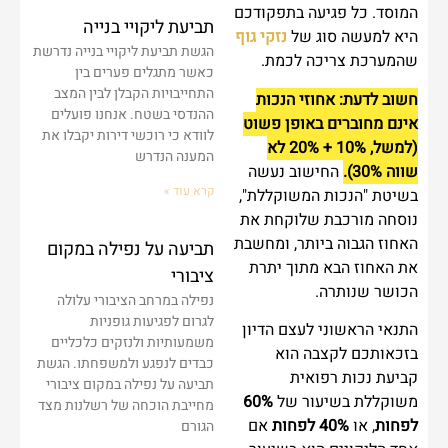
המוסד. כל פגיעה בתפקודכם
תביעת ליקויי בנייה
היא למעשה סוג של
נזקי גוף
הגשת תביעת ליקויי בנייה נדרשת
שהמערכת צריכה לכמת.
כאשר מתגלים פערים בין
התחייבויות הקבלן לבין המצב
חשוב לדעת: אחוזי הנכות
ההנדסי בשטח. אנחנו פועלים
אינם מחוברים באופן פשוט
לוודא כי רוכשי דירות יקבלו את
(למשל, 10% + 20% לא
המענה הנדרש
שווה 30%).
החישוב נעשה
קרא עוד »
בשיטת "הנכות המשוקללת",
נוסחה מורכבת שלוקחת את
האחוז הגבוה ביותר, ומחשבת
תביעה על נפילה במקום
את האחוז הבא מתוך יתרת
ציבורי
הכושר שנותרה.
נפילה במרחב הציבורי עלולה
לגרום לפגיעות גופניות
התנאי הראשוני לעצם הדיון
משמעותיות ולנזקים כלכליים
בזכאותכם לקצבה הוא
כבדים לנפגע ולמשפחתו. הגשת
קביעת נכות רפואית
תביעה על נפילה במקום ציבורי
משוקללת בשיעור של
60%
מחייבת הוכחה של רשלנות מצד
לפחות
, או
40% לפחות
אם
הגורם