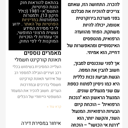
בהתאם להוראות חוק
להכרה. התחושה הזו, שאתם
הגנת הפרטיות,
צריכים להוכיח את סבלכם
התשמ"א–1981 (כולל
תיקון 13), ולמטרות
בפני מערכת בירוקרטית
המפורטות
במדיניות
הפרטיות של האתר
. ידוע
אטומה, יכולה להיות
לי כי מסירת המידע
משתקת. הפחד מהוועדה
נעשית מרצוני החופשי,
וכי עומדות לי הזכויות
הרפואית, מהטפסים
המוקנות לי לפי החוק.
האינסופיים ומהאפשרות של
מאמרים נוספים
דחייה, הוא אמיתי.
תאונת קורקינט חשמלי
אך לפני שנכנסים למבוך,
העלייה המסיבית בשימוש בכלי
חשוב להבין את המפה.
רכב זעירים הובילה למספר רב
הגשת תביעת נכות כללית
של אירועי תאונת קורקינט
היא כמו ניסיון לפתוח כספת
חשמלי בדרכים ובמדרכות
עם שני מנעולים שונים.
הערים. חשוב להכיר את המעמד
המשפטי הייחודי של הכלים
המנעול הראשון הוא "הנכות
הרפואית" – הוכחת קיום
קרא עוד »
הבעיות הרפואיות. המנעול
השני, והקשה יותר, הוא
איחור במסירת דירה
"דרגת אי הכושר" – הוכחה