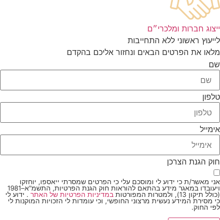
ייצוג חברות ומלכרי״ם
לייעוץ ראשוני ללא התחייבות
מלאו את הפרטים הבאים ונחזור אליכם בהקדם
שם
טלפון
אימייל
חוק הגנת הצרכן
אני מאשר/ת כי ידוע לי ומוסכם עלי כי הפרטים שמסרתי ייאספו, יוחזקו
ויעובדו במאגר מידע בהתאם להוראות חוק הגנת הפרטיות, התשמ"א–1981
(כולל תיקון 13), ולמטרות המפורטות
במדיניות הפרטיות של האתר
. ידוע לי
כי מסירת המידע נעשית מרצוני החופשי, וכי עומדות לי הזכויות המוקנות לי
לפי החוק.