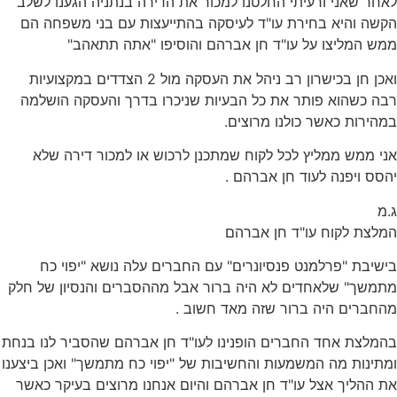
לאחר שאני ורעיתי החלטנו למכור את הדירה בנתניה הגענו לשלב
הקשה והיא בחירת עו"ד לעיסקה בהתייעצות עם בני משפחה הם
ממש המליצו על עו"ד חן אברהם והוסיפו "אתה תתאהב"
ואכן חן בכישרון רב ניהל את העסקה מול 2 הצדדים במקצועיות
רבה כשהוא פותר את כל הבעיות שניכרו בדרך והעסקה הושלמה
במהירות כאשר כולנו מרוצים.
אני ממש ממליץ לכל לקוח שמתכנן לרכוש או למכור דירה שלא
יהסס ויפנה לעוד חן אברהם .
ג.מ
המלצת לקוח עו"ד חן אברהם
בישיבת "פרלמנט פנסיונרים" עם החברים עלה נושא "יפוי כח
מתמשך" שלאחדים לא היה ברור אבל מההסברים והנסיון של חלק
מהחברים היה ברור שזה מאד חשוב .
בהמלצת אחד החברים הופנינו לעו"ד חן אברהם שהסביר לנו בנחת
ומתינות מה המשמעות והחשיבות של "יפוי כח מתמשך" ואכן ביצענו
את ההליך אצל עו"ד חן אברהם והיום אנחנו מרוצים בעיקר כאשר