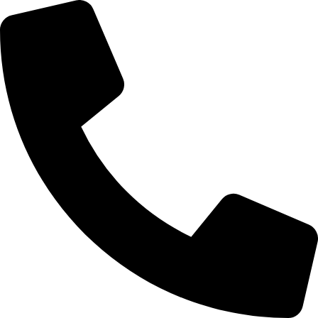
דלג
לתוכן