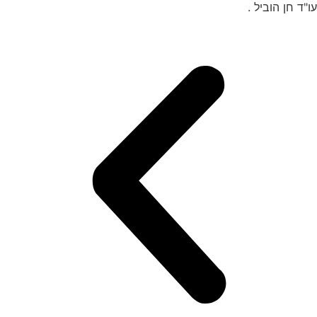
עו"ד חן הוביל .