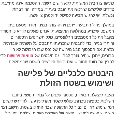
כתיקון צו הבית המשותף. ללא רישום רשמי, ההסכמה אינה מחייבת
צדדים שלישיים שירכשו את הנכס בעתיד. במידה וההידברות
נכשלת, יש להגיש תביעה לסילוק יד ולמתן צו עשה.
במהלך ניהול התביעה, ייתכן ויהיה צורך במינוי מודד מטעם בית
המשפט שיכריע במחלוקת המקצועית. אנחנו פועלים לוודא כי המודד
מקבל את כל המסמכים הרלוונטיים, כולל תשריטים היסטוריים
והיתרי בנייה, כדי להבטיח שהכרעתו תתבסס על תשתית עובדתית
מלאה. אם הסכסוך נובע מירושה של נכס שבו הגבולות לא היו
ברורים, ייתכן שיהיה צורך לבחון גם היבטים של
צוואות וירושות
כדי
להבין את כוונת המוריש ואת זכויות היורשים בשטח שבמחלוקת.
היבטים כלכליים של פלישה
ושימוש בשטח הזולת
מעבר לשאלת הבעלות, סכסוך שכנים על גבולות נושא בחובו
השלכות כספיות ניכרות. פולש לשטח מקרקעין עשוי להידרש לשלם
דמי שימוש ראויים עבור כל התקופה שבה החזיק בשטח. חישוב דמי
השימוש נעשה לפי שווי השוק של השכרת השטח שנלקח, וזה יכול