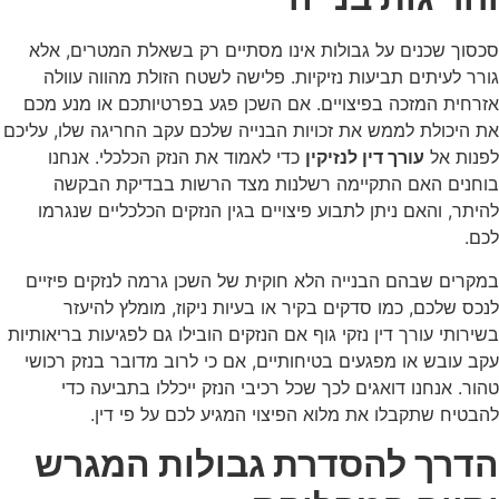
סכסוך שכנים על גבולות אינו מסתיים רק בשאלת המטרים, אלא
גורר לעיתים תביעות נזיקיות. פלישה לשטח הזולת מהווה עוולה
אזרחית המזכה בפיצויים. אם השכן פגע בפרטיותכם או מנע מכם
את היכולת לממש את זכויות הבנייה שלכם עקב החריגה שלו, עליכם
לפנות אל
עורך דין לנזיקין
כדי לאמוד את הנזק הכלכלי. אנחנו
בוחנים האם התקיימה רשלנות מצד הרשות בבדיקת הבקשה
להיתר, והאם ניתן לתבוע פיצויים בגין הנזקים הכלכליים שנגרמו
לכם.
במקרים שבהם הבנייה הלא חוקית של השכן גרמה לנזקים פיזיים
לנכס שלכם, כמו סדקים בקיר או בעיות ניקוז, מומלץ להיעזר
בשירותי עורך דין נזקי גוף אם הנזקים הובילו גם לפגיעות בריאותיות
עקב עובש או מפגעים בטיחותיים, אם כי לרוב מדובר בנזק רכושי
טהור. אנחנו דואגים לכך שכל רכיבי הנזק ייכללו בתביעה כדי
להבטיח שתקבלו את מלוא הפיצוי המגיע לכם על פי דין.
הדרך להסדרת גבולות המגרש