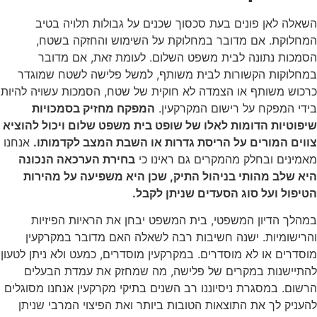
השאלה לאן פונים בעת סכסוך שכנים על גבולות תלויה בטיב
המחלוקת. אם מדובר במחלוקת על השימוש והחזקה בשטח,
הסמכות נתונה לבית משפט השלום. לעומת זאת, אם מדובר
במחלוקות הקשורות לבית משותף, למשל פלישה לשטח שמוגדר
כרכוש משותף או הצמדה לא חוקית של שטח, הסמכות עשויה להיות
בידי המפקח על רישום המקרקעין.
המפקח מחזיק בסמכויות
שיפוטיות הדומות לאלו של שופט בית משפט שלום ויכול להוציא
צווים המורים על הריסת גדרות או השבת המצב לקדמותו.
אנחנו
מאמינים ובחלק מהמקרים גם ראינו כי
בחירת הערכאה הנכונה
היא שלב מהותי בניהול התיק, שכן היא משפיעה על מהירות
הטיפול ועל סוג הסעדים שניתן לקבל.
במהלך הדיון המשפטי, בית המשפט יבחן את הראיות הפיזיות
והרישומיות. ישנה חשיבות רבה לשאלה האם מדובר במקרקעין
מוסדרים או לא מוסדרים. במקרקעין מוסדרים, כמעט ולא ניתן לטעון
להתיישנות במקרים של פלישה, מה שמחזק את עמדת הבעלים
הרשום. במסגרת ניסיוננו רב השנים בתיקי מקרקעין אנחנו מסוגלים
להעניק לך את התוצאות הטובות ביותר ואת הפיצוי המרבי שניתן