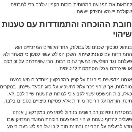
להראות את הפגיעה המהותית בזכות הקניין שלכם כדי להבטיח
שקולכם יישמע והצדק ייעשה.
חובת ההוכחה והתמודדות עם טענות
שיהוי
בניהול סכסוך שכנים על גבולות, אחד הקשיים המרכזיים הוא
התמודדות עם
טענת שיהוי
. השכן הפולש עשוי לטעון כי מאחר ולא
פעלתם נגד הפלישה במשך שנים רבות, הרי שוויתרתם על זכותכם
או שיצרתם אצלו הסתמכות לגיטימית.
אנחנו מדגישים כי הגנה על קניין במקרקעין מוסדרים היא כמעט
מוחלטת, אך שיהוי ניכר עלול להשפיע על סוג הסעד שיינתן. במקרים
כאלו, בית המשפט עשוי לקבוע כי למרות שהשטח שייך לכם, לא
תינתן הוראה על הריסה מיידית אלא פסיקת פיצויים כספיים בלבד.
במסגרת ניסיוננו רב השנים בניהול ליטיגציה במקרקעין, אנחנו
פועלים להדוף טענות שיהוי באמצעות הוכחת המועד המדויק שבו
נודע לבעלים על החריגה ובחינת תום ליבו של הפולש בעת ביצוע