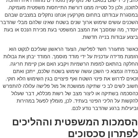
להבין כי רישום בטאבו של מקרקעין מוסדרים מהווה ראיה חותכת
לתוכנו, ולכן כל סטייה ממנו דורשת התייחסות משפטית מעמיקה.
במסגרת עבודתנו בתחום מקרקעין אנחנו נתקלים במצבים שבהם
השכנים עושים שימוש ארוך שנים בשטח שאינו שלהם מבלי שהדבר
יוסדר, מה שמסבך את המצב המשפטי בעת מכירת הנכס או בעת
ביצוע עבודות בנייה חדשות.
כאשר מתעורר חשד לפלישה, הצעד הראשון שעליכם לנקוט הוא
הזמנת מדידה עדכנית על ידי מודד מוסמך. המודד יבחן את גבולות
החלקה בהתאם למפות הרשמיות ויקבע האם אכן קיימת חריגה.
במידה ונמצא כי השכן עושה שימוש בשטח שלכם, ייתכן ואתם
זכאים לדרוש את פינוי השטח ואף פיצויים בגין השימוש הלא חוקי.
חשוב לשים לב כי שתיקה ממושכת אל מול פלישה עלולה להתפרש
כהסכמה בשתיקה או ליצור מצב של רשות מכללא, דבר שעלול
להקשות על הליכי הפינוי בעתיד. לכן, מומלץ לפעול במהירות
וביעילות ברגע שהדבר נודע לכם.
הסמכות המשפטית וההליכים
לפתרון סכסוכים