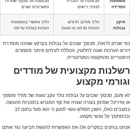
משמעות
מבוססת על תוכנית
מבוססת על פנקסי שטרות
המדידה
לצורכי רישום
ותשריטים ישנים
תיקון
הליך מורכב הדורש
הליך אפשרי באמצעות
גבולות
הוכחת מרמה או טעות
הוכחת בעלות עדיפה
כפי שניתן לראות, סכסוך שכנים על גבולות בקרקע שאינה מוסדרת
דורש הערכות שונה לחלוטין, הכוללת לעיתים איתור מסמכים
היסטוריים מהתקופה המנדטורית.
רשלנות מקצועית של מודדים
וגורמי מקצוע
לא פעם, סכסוך שכנים על גבולות נולד עקב טעות של מודד מוסמך
או אדריכל שסימן בצורה שגויה את קווי המגרש בתוכניות ההגשה.
במצבים כאלו, השכן הפולש עשוי לטעון כי הוא פעל בתום לב
ובהסתמך על אנשי מקצוע.
אנחנו בוחנים במקרים אלו את האפשרות להגשת תביעה נגד אותם