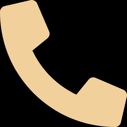
לג
תוכן