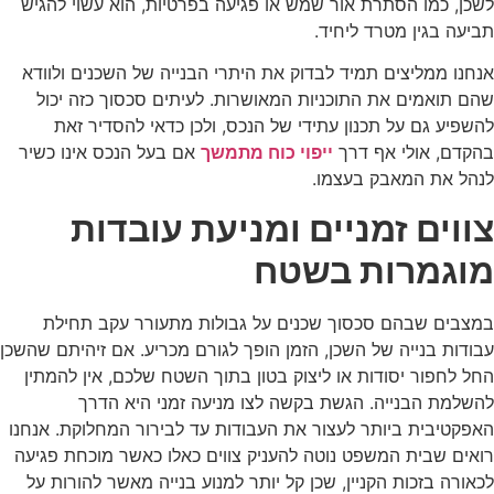
לשכן, כמו הסתרת אור שמש או פגיעה בפרטיות, הוא עשוי להגיש
תביעה בגין מטרד ליחיד.
אנחנו ממליצים תמיד לבדוק את היתרי הבנייה של השכנים ולוודא
שהם תואמים את התוכניות המאושרות. לעיתים סכסוך כזה יכול
להשפיע גם על תכנון עתידי של הנכס, ולכן כדאי להסדיר זאת
בהקדם, אולי אף דרך
ייפוי כוח מתמשך
אם בעל הנכס אינו כשיר
לנהל את המאבק בעצמו.
צווים זמניים ומניעת עובדות
מוגמרות בשטח
במצבים שבהם סכסוך שכנים על גבולות מתעורר עקב תחילת
עבודות בנייה של השכן, הזמן הופך לגורם מכריע. אם זיהיתם שהשכן
החל לחפור יסודות או ליצוק בטון בתוך השטח שלכם, אין להמתין
להשלמת הבנייה. הגשת בקשה לצו מניעה זמני היא הדרך
האפקטיבית ביותר לעצור את העבודות עד לבירור המחלוקת. אנחנו
רואים שבית המשפט נוטה להעניק צווים כאלו כאשר מוכחת פגיעה
לכאורה בזכות הקניין, שכן קל יותר למנוע בנייה מאשר להורות על