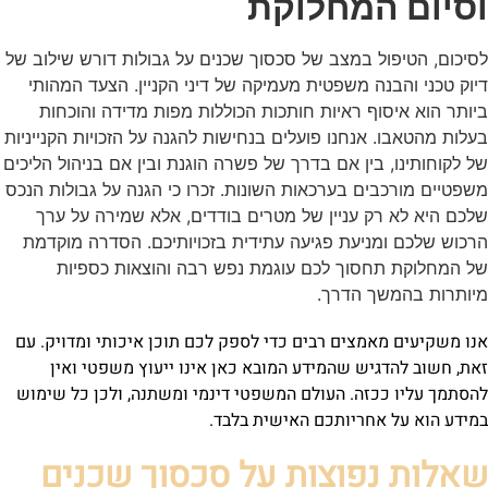
וסיום המחלוקת
לסיכום, הטיפול במצב של סכסוך שכנים על גבולות דורש שילוב של
דיוק טכני והבנה משפטית מעמיקה של דיני הקניין. הצעד המהותי
ביותר הוא איסוף ראיות חותכות הכוללות מפות מדידה והוכחות
בעלות מהטאבו. אנחנו פועלים בנחישות להגנה על הזכויות הקנייניות
של לקוחותינו, בין אם בדרך של פשרה הוגנת ובין אם בניהול הליכים
משפטיים מורכבים בערכאות השונות. זכרו כי הגנה על גבולות הנכס
שלכם היא לא רק עניין של מטרים בודדים, אלא שמירה על ערך
הרכוש שלכם ומניעת פגיעה עתידית בזכויותיכם. הסדרה מוקדמת
של המחלוקת תחסוך לכם עוגמת נפש רבה והוצאות כספיות
מיותרות בהמשך הדרך.
אנו משקיעים מאמצים רבים כדי לספק לכם תוכן איכותי ומדויק. עם
זאת, חשוב להדגיש שהמידע המובא כאן אינו ייעוץ משפטי ואין
להסתמך עליו ככזה. העולם המשפטי דינמי ומשתנה, ולכן כל שימוש
במידע הוא על אחריותכם האישית בלבד.
שאלות נפוצות על סכסוך שכנים