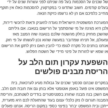
של שכנים על הסכמות בעל פה שניתנו לפני עשרות שנים על ידי
בעלים קודמים. חשוב שתדעו כי במקרקעין, להסכמות כאלו אין תוקף
מחייב כלפיכם אם הן לא נרשמו כזיקת הנאה.
המערכת המשפטית הישראלית נועדה להעניק ודאות לרוכשי דירות,
ולכן היא מגינה על מי שהסתמך על הרישום בטאבו. אם גיליתם
שהשכן מחזיק בחלק מהשטח שלכם בטענה שזה המצב מאז
ומעולם, אל תניחו שמדובר במעשה שהוא נכון לעשותו על פי חוק.
אנחנו בוחנים כל מקרה לגופו כדי להבין האם ניתן לתקן את הרישום
או שמא יש להורות על פינוי מיידי של השטח הפלוש.
השפעת עקרון תום הלב על
הריסת מבנים פולשים
במקרים שבהם סכסוך שכנים על גבולות מגיע לערכאות, בית
המשפט אינו פועל באופן אוטומטי אלא בוחן גם את חובת תום הלב.
אם השכן בנה מבנה שחורג בסנטימטרים בודדים לשטחכם, והריסת
המבנה תגרום לו נזק כלכלי עצום בעוד שהתועלת לכם היא מזערית,
ייתכן ובית המשפט יבחר בפיצוי כספי במקום הריסה. אנחנו פועלים