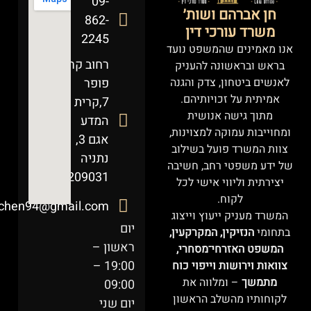
09-
חן אברהם ושות׳
862-
משרד עורכי דין
2245
אנו מאמינים שהמשפט נועד
רחוב קרל
בראש ובראשונה להעניק
לאנשים ביטחון, צדק והגנה
פופר
אמיתית על זכויותיהם.
7,קרית
מתוך גישה אנושית
המדע
ומחוייבות עמוקה למצוינות,
אגם 3,
צוות המשרד פועל בשילוב
נתניה
של ידע משפטי רחב, חשיבה
4209031
יצירתית וליווי אישי לכל
לקוח.
chen94@gmail.com
המשרד מעניק ייעוץ וייצוג
יום
בתחומי
הנזיקין, המקרקעין,
ראשון –
המשפט האזרחי־מסחרי,
19:00 –
צוואות וירושות וייפוי כוח
מתמשך
– ומלווה את
09:00
לקוחותיו מהשלב הראשון
יום שני