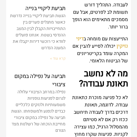
לעבודה. התהליך דורש
תביעת ליקויי בנייה
תשומת לב לפרטים, אבל עם
הגשת תביעת ליקויי בנייה נדרשת
מסמכים מתאימים הוא הופך
כאשר מתגלים פערים בין
ברור יותר.
התחייבויות הקבלן לבין המצב
ההנדסי בשטח. אנחנו פועלים
התייעצות עם מומחה ב
דיני
לוודא כי רוכשי דירות יקבלו את
נזיקין
יכולה לסייע להבין אם
המענה הנדרש
המקרה עומד בקריטריונים
קרא עוד »
של הביטוח הלאומי.
מה לא נחשב
תביעה על נפילה במקום
תאונת עבודה?
ציבורי
נפילה במרחב הציבורי עלולה
לא כל פגיעה מוכרת כתאונת
לגרום לפגיעות גופניות
עבודה. לדוגמה, תאונת
משמעותיות ולנזקים כלכליים
כבדים לנפגע ולמשפחתו. הגשת
דרכים בדרך לעבודה תיחשב
תביעה על נפילה במקום ציבורי
ככזו רק אם לא סטיתם
מחייבת הוכחה של רשלנות מצד
מהמסלול הרגיל, כמו עצירה
הגורם
לקניות. פגיעות שקרו מחוץ