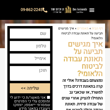
09-862-2245
צור קשר
איך נוכל לעזור?
אודות המשרד
הצלחות המשרד
דף הבית
»
מאמרים
»
איך מגישים
תביעה על תאונת עבודה לביטוח
הלאומי?
איך מגישים
תביעה על
תאונת עבודה
לביטוח
הלאומי?
נפצעתם בעבודה? אולי זה
קרה בתאונת דרכים בדרך
שליחה >>
למשרד, או שכאבי גב
אני מאשר/ת כי ידוע לי
התחילו להציק אחרי שנים
ומוסכם עלי כי הפרטים
של עבודה פיזית. תאונת
שמסרתי ייאספו, יוחזקו
ויעובדו במאגר מידע