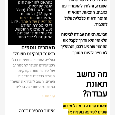
עבודה יכולה לשבש את
בהתאם להוראות חוק
השגרה, והלחץ להתמודד עם
הגנת הפרטיות,
התשמ"א–1981 (כולל
כאבים, הוצאות רפואיות
תיקון 13), ולמטרות
המפורטות
במדיניות
וחוסר ודאות כלכלית עלול
הפרטיות של האתר
. ידוע
להכביד.
לי כי מסירת המידע
נעשית מרצוני החופשי,
וכי עומדות לי הזכויות
תביעת תאונת עבודה לביטוח
המוקנות לי לפי החוק.
הלאומי היא הדרך לקבל את
הפיצוי שמגיע לכם, והתהליך
מאמרים נוספים
לא חייב להיות מסובך.
תאונת קורקינט חשמלי
העלייה המסיבית בשימוש בכלי
רכב זעירים הובילה למספר רב
של אירועי תאונת קורקינט
מה נחשב
חשמלי בדרכים ובמדרכות
תאונת
הערים. חשוב להכיר את המעמד
המשפטי הייחודי של הכלים
עבודה?
קרא עוד »
תאונת עבודה היא כל אירוע
איחור במסירת דירה
שגרם לפגיעה גופנית או