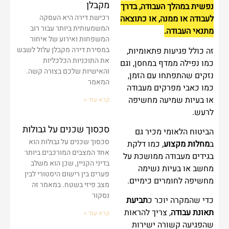
מקבלן
נפשית במהלך העבודה, בדרך
רכישת דירה היא העסקה
לעבודה או ממנה, או כתוצאה
המשמעותית ביותר עבור רוב
מתנאי העבודה.
המשפחות ואירוע של איחור
במסירת דירה מקבלן עלול לשבש
זה כולל פגיעות פתאומיות,
את התוכניות הכלכליות
כמו נפילה ממדף במחסן, וגם
והאישיות שלכם בצורה קשה.
נזקים שהתפתחו עם הזמן,
המאמר
כמו כאבי מפרקים מעבודה
או בעיות שמיעה מחשיפה
קרא עוד »
לרעש.
סכסוך שכנים על גבולות
הביטוח הלאומי מכיר גם
סכסוך שכנים על גבולות הוא
ב
מחלות מקצוע
, כמו דלקת
אחד המצבים המורכבים ביותר
בגידים מעבודה ממושכת על
בדיני הקניין, שכן הוא משלב
מחשב או בעיות נשימה
פערים בין רישום היסטורי לבין
מחשיפה לחומרים כימיים.
מצב פיזי בשטח. במאמר זה
נסקור
כדי שהמקרה יוכר כ
תביעת
תאונת עבודה
, צריך להראות
קרא עוד »
שהפגיעה קשורה ישירות