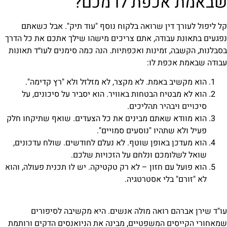
שבאמת אכפת לו מכם?
קל ליפול לעורך דין שרואה בלקוח נוסף "עוד תיק". אבל כשאתם
נפגעים בתאונת עבודה, אתם צריכים מישהו שילך אתכם את כל הדרך
בסבלנות, הקשבה, זמינות ואכפתיות. הנה כמה סימנים לעו״ד תאונות
עבודה שבאמת אכפת לו:
הוא מקשיב באמת. לא מקצר, לא מזלזל ולא "רץ קדימה".
הוא לא מבטיח הבטחות באוויר. הוא יסביר על סיכונים, על
סיכויים ויבהיר תהליכים.
הוא מוודא שאתם מבינים את כל הצעדים. שואף שתיקחו חלק
פעיל ולא שתהיו "נוסעים סמויים".
הוא מעדכן באופן שוטף. לא נעלם לחודשים. שולח עדכונים,
שואל לשלומכם ונלחם על הזכויות שלכם.
הוא פועל עם חזון – לא רק טקטיקה. יש לו תכנית פעולה, והוא
לא "זורם" בלי אסטרטגיה.
עו"ד שירן אברהם רואה מולה אנשים. היא מקשיבה לסיפורים
שמאחורי הקייסים המשפטיים, מבינה את הניואנסים הדקים ורותמת