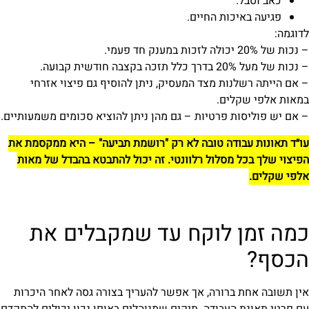
כאב וסבל.
פגיעה באיכות החיים.
לדוגמה:
– נכות של 20% יכולה לזכות במענק חד פעמי.
– נכות של מעל 20% בדרך כלל תזכה בקצבה חודשית קבועה.
– אם הייתה רשלנות מצד המעסיק, ניתן להוסיף גם פיצוי אזרחי
במאות אלפי שקלים.
– אם יש פוליסות פרטיות – גם מהן ניתן להוציא סכומים משמעותיים.
עו״ד תאונות עבודה טובה לא רק "רושמת תביעה" – היא ממקסמת את
הפיצוי שלך בכל מסלול רלוונטי. זה יכול להתבטא בהבדל של מאות
אלפי שקלים.
כמה זמן לוקח עד שמקבלים את
הכסף?
אין תשובה אחת ברורה, אך אפשר להעריך בצורה גסה לאחר היכרות