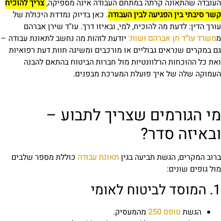
העובדה שהתאונה קרתה במתחם העבודה אינה מספיקה,
צריך להוכיח
קשר סיבתי בין הפגיעה לבין העבודה
. כאן בדיוק נמדדת היכולת של
עורך הדין: לדעת מה להוכיח, למי, ובאיזו דרך. עו"ד שירן אברהם
מ
משרד עו"ד
חן אברהם ושות
'
יודעת לזהות מה נחשב לתאונת עבודה –
גם במקרים שנראים גבוליים או מורכבים ומשיגה חוות דעת רפואיות
ואת כל ההוכחות הרלוונטיות מול חברות הביטוח בהתאם להבנה
העמוקה שלה של איך פועלת המערכת מבפנים.
מי הגורמים שצריך לתבוע –
ובאיזה סדר?
ברוב המקרים, הגשת תביעה בגין
תאונת עבודה
כוללת מספר שלבים
מול גופים שונים:
1. המוסד לביטוח לאומי
הגשת
טופס 250
מהמעסיק.