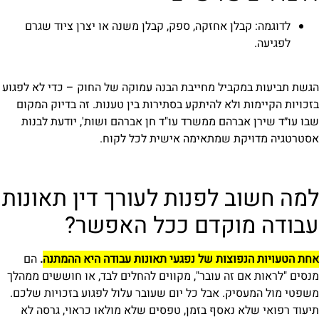
לדוגמה: קבלן אחזקה, ספק, קבלן משנה או יצרן ציוד שגרם
לפגיעה.
הגשת תביעות במקביל מחייבת הבנה עמוקה של החוק – כדי לא לפגוע
בזכויות הקיימות ולא להיתקע בסתירות בין טענות. זה בדיוק המקום
שבו עו״ד שירן אברהם ממשרד עו"ד חן אברהם ושות', יודעת לבנות
אסטרטגיה מדויקת שמתאימה אישית לכל לקוח.
למה חשוב לפנות לעורך דין תאונות
עבודה מוקדם ככל האפשר?
אחת הטעויות הנפוצות של נפגעי תאונות עבודה היא ההמתנה
.
הם
מנסים "לראות אם זה עובר", מקווים להחלים לבד, או חוששים ממהלך
משפטי מול המעסיק. אבל כל יום שעובר עלול לפגוע בזכויות שלכם.
תיעוד רפואי שלא נאסף בזמן, טפסים שלא מולאו כראוי, גרסה לא