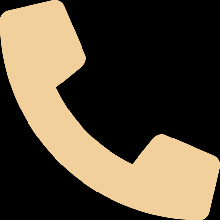
לג
תוכן