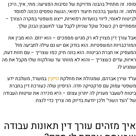
סופו. זה מתחיל בהבנה מדויקת של נסיבות הפציעה: מתי, איך, היכן
ולמה. זה נמשך בהכנת תיעוד רפואי, הגשת טפסים נכונה למוסד
לביטוח לאומי, ליווי בוועדות רפואיות, ייצוג משפטי במקרה הצורך –
ומסתיים רק כשכל שקל שניתן לקבל עבר לחשבון הבנק שלך.
אבל עורך דין מצוין לא רק מגיש מסמכים – הוא יוזם. הוא מבין את
המורכבויות המשפטיות. הוא בודק אם יש גם עילה לתביעה מול
המעסיק או חברת הביטוח. הוא בונה תיק כמו שצריך – עם חוות דעת,
ראיות, עדים כשצריך – והוא לא מוותר עד שהלקוח שלו מקבל את מה
שמגיע לו.
עו״ד שירן אברהם, שמנהלת את מחלקת
נזיקין
במשרד, משלבת ידע
משפטי עמוק עם פרקטיקה חדה. הניסיון שלה כעורכת דין בחברת
ביטוח לשעבר מעניק לה יתרון עצום – היא מכירה את שיטות העבודה
של "הצד השני" ולכן יודעת בדיוק מה צריך כדי לנצח.
איך מזהים עורך דין תאונות עבודה