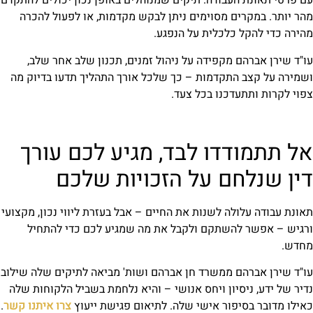
עם פרטי תאונת העבודה. תיקים שמנוהלים באופן נכון יכולים להתקדם
מהר יותר. במקרים מסוימים ניתן לבקש מקדמות, או לפעול להכרה
מהירה כדי להקל כלכלית על הנפגע.
עו"ד שירן אברהם מקפידה על ניהול זמנים, תכנון שלב אחר שלב,
ושמירה על קצב התקדמות – כך שלכל אורך התהליך תדעו בדיוק מה
צפוי לקרות ותתעדכנו בכל צעד.
אל תתמודדו לבד, מגיע לכם עורך
דין שנלחם על הזכויות שלכם
תאונת עבודה עלולה לשנות את החיים – אבל בעזרת ליווי נכון, מקצועי
ורגיש – אפשר להשתקם ולקבל את מה שמגיע לכם כדי להתחיל
מחדש.
עו"ד שירן אברהם ממשרד חן אברהם ושות' מביאה לתיקים שלה שילוב
נדיר של ידע, ניסיון ויחס אנושי – והיא נלחמת בשביל הלקוחות שלה
כאילו מדובר בסיפור אישי שלה. לתיאום פגישת ייעוץ
צרו איתנו קשר
.