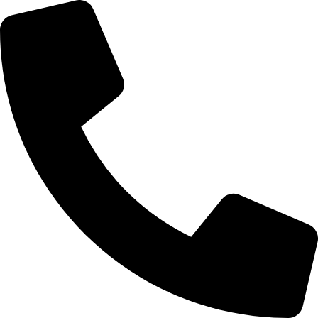
לג
תוכן