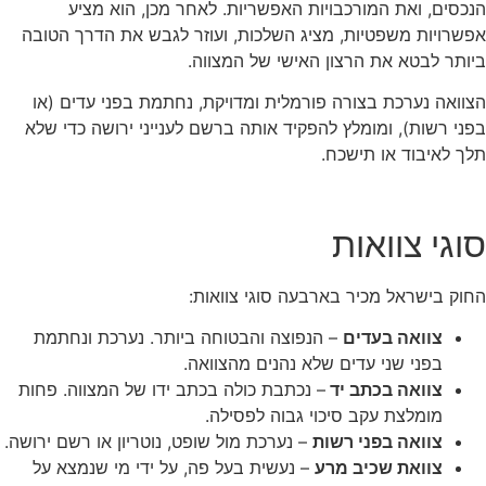
הנכסים, ואת המורכבויות האפשריות. לאחר מכן, הוא מציע
אפשרויות משפטיות, מציג השלכות, ועוזר לגבש את הדרך הטובה
ביותר לבטא את הרצון האישי של המצווה.
הצוואה נערכת בצורה פורמלית ומדויקת, נחתמת בפני עדים (או
בפני רשות), ומומלץ להפקיד אותה ברשם לענייני ירושה כדי שלא
תלך לאיבוד או תישכח.
סוגי צוואות
החוק בישראל מכיר בארבעה סוגי צוואות:
צוואה בעדים
– הנפוצה והבטוחה ביותר. נערכת ונחתמת
בפני שני עדים שלא נהנים מהצוואה.
צוואה בכתב יד
– נכתבת כולה בכתב ידו של המצווה. פחות
מומלצת עקב סיכוי גבוה לפסילה.
צוואה בפני רשות
– נערכת מול שופט, נוטריון או רשם ירושה.
צוואת שכיב מרע
– נעשית בעל פה, על ידי מי שנמצא על