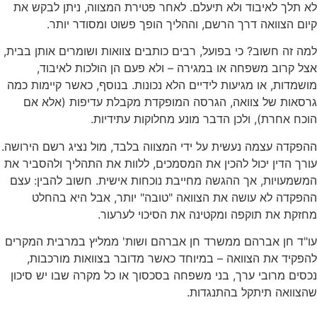
לא תלך לאיבוד ולא תיעלם. לאחר פטירת המצווה, ניתן לבקש את
קיום הצוואה דרך הרשם, וההליך הופך פשוט ומסודר יותר.
למה זה חשוב? כי בפועל, רבים כותבים צוואות ושומרים אותן בבית,
אצל קרוב משפחה או במגירה – ולא פעם הן הולכות לאיבוד,
מושמדות, או מגיעות לידיים הלא נכונות. בנוסף, כאשר קיימות כמה
גרסאות של צוואה, הגרסה המופקדת מקבלת עדיפות (אלא אם
הוכח אחרת), ולכן הדבר מונע מחלוקות עתידיות.
ההפקדה עצמה נעשית על ידי המצווה בלבד, מול נציג רשם הירושה.
עורך הדין יכול להכין את המסמכים, ללוות את התהליך ולהסביר את
המשמעויות, אך ההגשה מחייבת נוכחות אישית. חשוב להבין: עצם
ההפקדה לא עושה את הצוואה "טובה" יותר, אבל היא בהחלט
מחזקת את תוקפה ומקטינה את הסיכוי לערעור.
עו"ד חן אברהם ממשרד חן אברהם ושות' ממליץ במרבית המקרים
להפקיד את הצוואה – במיוחד כאשר מדובר בצוואות מורכבות,
נכסים מרובי ערך, בני משפחה בסכסוך או כל מקרה שבו יש סיכון
שהצוואה תיתקל בהתנגדות.