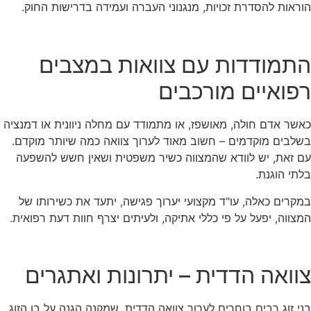
הוראות להסדרת זכויות, מנגנוני העברה ועמידה בדרישות החוק.
התמודדות עם צוואות במצבים
רפואיים מורכבים
כאשר אדם חולה, מאושפז, או מתמודד עם מחלה ניוונית או דמנציה
בשלבים מוקדמים – חשוב מאוד לערוך צוואה כמה שיותר מוקדם.
עם זאת, יש לוודא שהמצווה כשיר משפטית ושאין חשש להשפעה
בלתי הוגנת.
במקרים כאלה, עו"ד מקצועי יערוך פגישה, יתעד את כשירותו של
המצווה, יפעל על פי כללי אתיקה, ולעיתים יצרף חוות דעת רפואית.
צוואה הדדית – יתרונות ואתגרים
בני זוג רבים בוחרים לערוך צוואה הדדית, שמקנה הגנה על בן הזוג