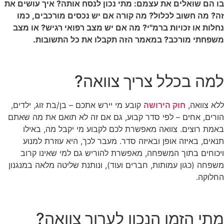
בו הם שואלים את עצמם: מתי נכון לנסח אותה? איך עושים את
זה? מה חשוב לכלול? מה קורה אם יש נכסים מורכבים, כמו
נחלות או זכויות ברמ"י? מה אם יש מצב רפואי רגיש? או מצב
משפחתי מורכב? במאמר הזה תקבלו את כל התשובות.
למה בכלל צריך צוואה?
ללא צוואה,
חוק הירושה
קובע מי יירש אתכם – בן/בת זוג, ילדים,
הורים, אחים – לפי סדר קבוע, גם אם זה לא תואם את מה שאתם
באמת רוצים. צוואה מאפשרת לכם לקבוע מי יקבל מה, באילו
תנאים, באיזה אופן ובאיזה סדר. מעבר לכך, היא עוזרת למנוע
ויכוחים בתוך המשפחה, מאפשרת להוריש גם למי שאינו קרוב
משפחה (כגון עמותות, חברים ועוד), ונותנת שליטה מלאה במנגנון
החלוקה.
מתי הזמן הנכון לערוך צוואה?