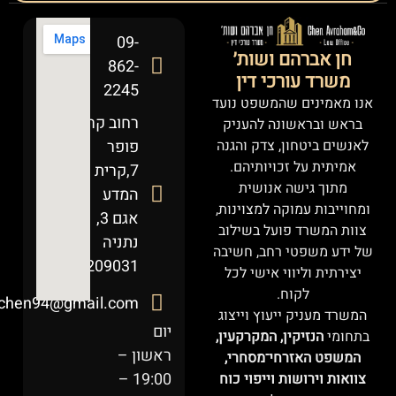
09-
חן אברהם ושות׳
862-
משרד עורכי דין
2245
אנו מאמינים שהמשפט נועד
רחוב קרל
בראש ובראשונה להעניק
לאנשים ביטחון, צדק והגנה
פופר
אמיתית על זכויותיהם.
7,קרית
מתוך גישה אנושית
המדע
ומחוייבות עמוקה למצוינות,
אגם 3,
צוות המשרד פועל בשילוב
נתניה
של ידע משפטי רחב, חשיבה
4209031
יצירתית וליווי אישי לכל
לקוח.
chen94@gmail.com
המשרד מעניק ייעוץ וייצוג
יום
בתחומי
הנזיקין, המקרקעין,
ראשון –
המשפט האזרחי־מסחרי,
19:00 –
צוואות וירושות וייפוי כוח