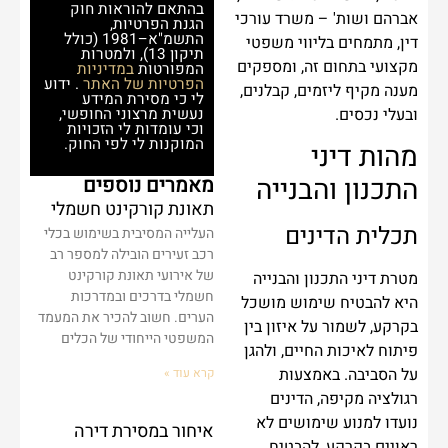
בהתאם להוראות חוק
אברהם ושות' – משרד עורכי
הגנת הפרטיות,
התשמ"א–1981 (כולל
דין, מתמחים בליווי משפטי
תיקון 13), ולמטרות
מקצועי בתחום זה, ומספקים
המפורטות
במדיניות
הפרטיות של האתר
. ידוע
מענה מקיף ליזמים, קבלנים,
לי כי מסירת המידע
ובעלי נכסים.
נעשית מרצוני החופשי,
וכי עומדות לי הזכויות
המוקנות לי לפי החוק.
מהות דיני
התכנון והבנייה
מאמרים נוספים
תאונת קורקינט חשמלי
תכלית הדינים
העלייה המסיבית בשימוש בכלי
רכב זעירים הובילה למספר רב
של אירועי תאונת קורקינט
מטרת דיני התכנון והבנייה
חשמלי בדרכים ובמדרכות
היא להבטיח שימוש מושכל
הערים. חשוב להכיר את המעמד
בקרקע, לשמור על איזון בין
המשפטי הייחודי של הכלים
פיתוח לאיכות החיים, ולהגן
על הסביבה. באמצעות
קרא עוד »
רגולציה מקיפה, הדינים
נועדו למנוע שימושים לא
איחור במסירת דירה
ראויים בקרקע, להבטיח