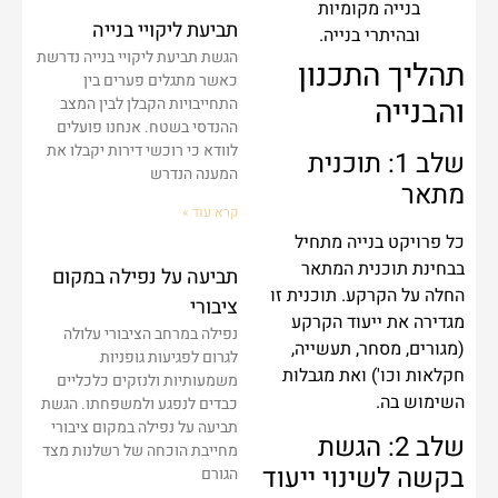
בנייה מקומיות
תביעת ליקויי בנייה
ובהיתרי בנייה.
הגשת תביעת ליקויי בנייה נדרשת
תהליך התכנון
כאשר מתגלים פערים בין
והבנייה
התחייבויות הקבלן לבין המצב
ההנדסי בשטח. אנחנו פועלים
לוודא כי רוכשי דירות יקבלו את
שלב 1: תוכנית
המענה הנדרש
מתאר
קרא עוד »
כל פרויקט בנייה מתחיל
בבחינת תוכנית המתאר
תביעה על נפילה במקום
החלה על הקרקע. תוכנית זו
ציבורי
מגדירה את ייעוד הקרקע
נפילה במרחב הציבורי עלולה
(מגורים, מסחר, תעשייה,
לגרום לפגיעות גופניות
חקלאות וכו') ואת מגבלות
משמעותיות ולנזקים כלכליים
השימוש בה.
כבדים לנפגע ולמשפחתו. הגשת
תביעה על נפילה במקום ציבורי
שלב 2: הגשת
מחייבת הוכחה של רשלנות מצד
בקשה לשינוי ייעוד
הגורם