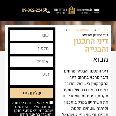
09-862-2245
צור קשר
איך נוכל לעזור?
אודות המשרד
הצלחות המשרד
דף הבית
»
התמחויות המשרד
»
דיני התכנון והבנייה
דיני התכנון
והבנייה
מבוא
דיני התכנון והבנייה מהווים
נדבך מרכזי בתחום דיני
המקרקעין בישראל. מדובר
במערכת מורכבת של חוקים,
שליחה >>
תקנות, ופסיקות שמסדירים
את השימוש בקרקע, תכנון
אני מאשר/ת כי ידוע לי
ומוסכם עלי כי הפרטים
ופיתוח שטחים, הקמת
שמסרתי ייאספו, יוחזקו
מבנים, ורישוי בנייה. שמואל,
ויעובדו במאגר מידע